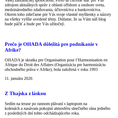
Vašej zahraničnej spoločnosti. Preto sa chceme stať pre Vás
zdrojom aktuálnych správ z oblasti offshore a onshore sveta,
medzinárodného zdaňovania, účtovníctva a bankovníctva.
Okrem toho zdieľame pre Vás svoje vlastné myšlienky a názory
na všetky vyššie uvedené témy. Dúfame, že sa Vám náš blog
bude páčiť a bude pre Vás užitočný.
Prečo je OHADA dôležitá pre podnikanie v
Afrike?
OHADA je skratka pre Organisation pour l’Harmonisation en
Afrique du Droit des Affaires (Organizácia pre harmonizáciu
obchodného práva v Afrike), bola založená v roku 1993
11. januára 2026
Z Thajska z láskou
Sedím na terase po rannom plávaní s laptopom na
kolenách a nasávam pokojnú atmosféru slnečného rána jedného
z posledných dní tohto odchádzajúceho roka.