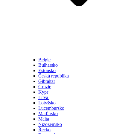
Belgie
Bulharsko
Estonsko
Česká republika
Gibraltar
Gruzie
Kypr
Litva
Lotyšsko
Lucembursko
Maďarsko
Malta
Nizozemsko
Řecko