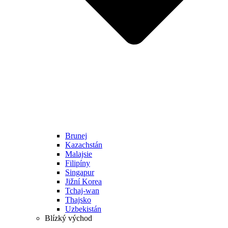
Brunej
Kazachstán
Malajsie
Filipíny
Singapur
Jižní Korea
Tchaj-wan
Thajsko
Uzbekistán
Blízký východ