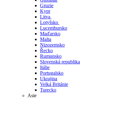
Gruzie
Kypr
Litva
Lotyšsko
Lucembursko
Maďarsko
Malta
Nizozemsko
Řecko
Rumunsko
Slovenská republika
Itálie
Portugalsko
Ukrajina
Velká Británie
Turecko
Asie