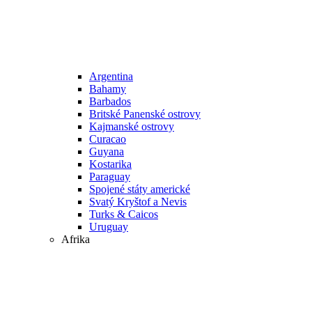
Argentina
Bahamy
Barbados
Britské Panenské ostrovy
Kajmanské ostrovy
Curacao
Guyana
Kostarika
Paraguay
Spojené státy americké
Svatý Kryštof a Nevis
Turks & Caicos
Uruguay
Afrika