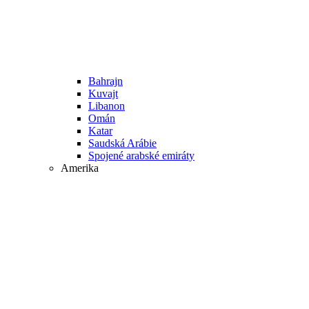
Bahrajn
Kuvajt
Libanon
Omán
Katar
Saudská Arábie
Spojené arabské emiráty
Amerika