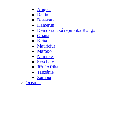
Angola
Benin
Botswana
Kamerun
Demokratická republika Kongo
Ghana
Keňa
Maurícius
Maroko
Namibie
Seychely
Jižní Afrika
Tanzánie
Zambia
Oceania