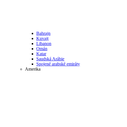
Bahrajn
Kuvajt
Libanon
Omán
Katar
Saudská Arábie
Spojené arabské emiráty
Amerika