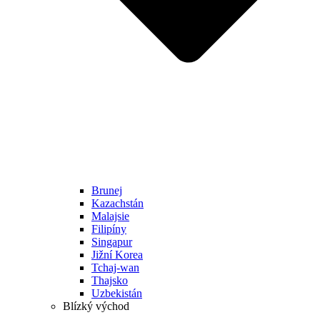
Brunej
Kazachstán
Malajsie
Filipíny
Singapur
Jižní Korea
Tchaj-wan
Thajsko
Uzbekistán
Blízký východ