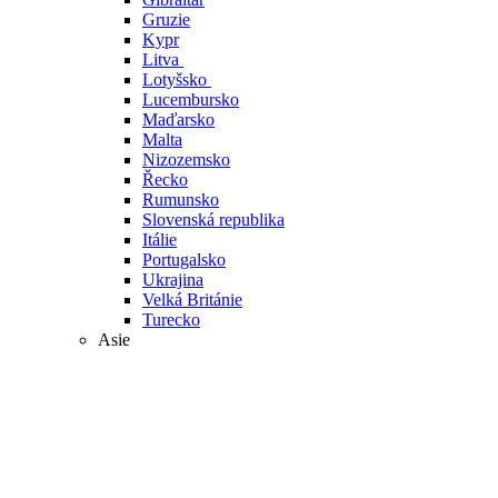
Gruzie
Kypr
Litva
Lotyšsko
Lucembursko
Maďarsko
Malta
Nizozemsko
Řecko
Rumunsko
Slovenská republika
Itálie
Portugalsko
Ukrajina
Velká Británie
Turecko
Asie