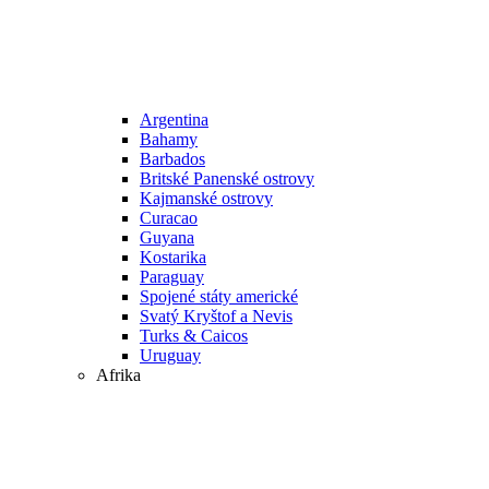
Argentina
Bahamy
Barbados
Britské Panenské ostrovy
Kajmanské ostrovy
Curacao
Guyana
Kostarika
Paraguay
Spojené státy americké
Svatý Kryštof a Nevis
Turks & Caicos
Uruguay
Afrika