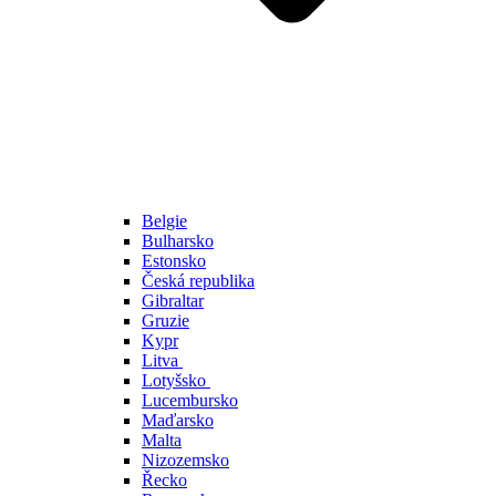
Belgie
Bulharsko
Estonsko
Česká republika
Gibraltar
Gruzie
Kypr
Litva
Lotyšsko
Lucembursko
Maďarsko
Malta
Nizozemsko
Řecko