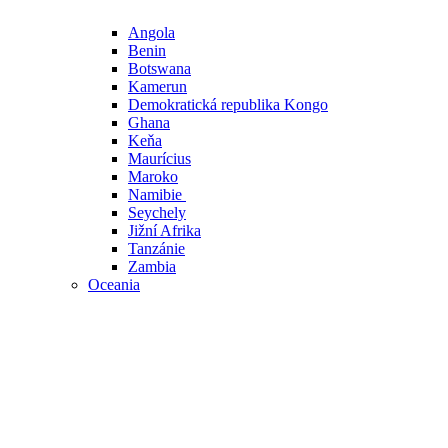
Angola
Benin
Botswana
Kamerun
Demokratická republika Kongo
Ghana
Keňa
Maurícius
Maroko
Namibie
Seychely
Jižní Afrika
Tanzánie
Zambia
Oceania