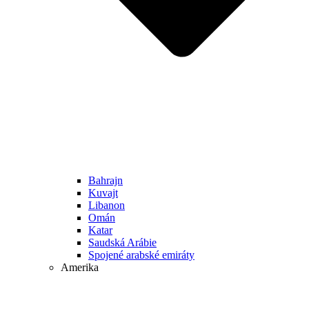
Bahrajn
Kuvajt
Libanon
Omán
Katar
Saudská Arábie
Spojené arabské emiráty
Amerika