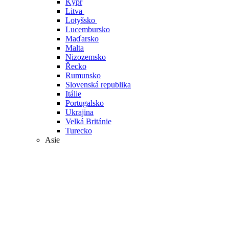
Kypr
Litva
Lotyšsko
Lucembursko
Maďarsko
Malta
Nizozemsko
Řecko
Rumunsko
Slovenská republika
Itálie
Portugalsko
Ukrajina
Velká Británie
Turecko
Asie