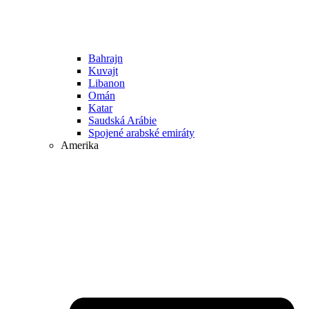
Bahrajn
Kuvajt
Libanon
Omán
Katar
Saudská Arábie
Spojené arabské emiráty
Amerika