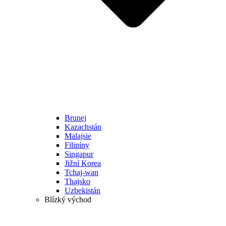
Brunej
Kazachstán
Malajsie
Filipíny
Singapur
Jižní Korea
Tchaj-wan
Thajsko
Uzbekistán
Blízký východ