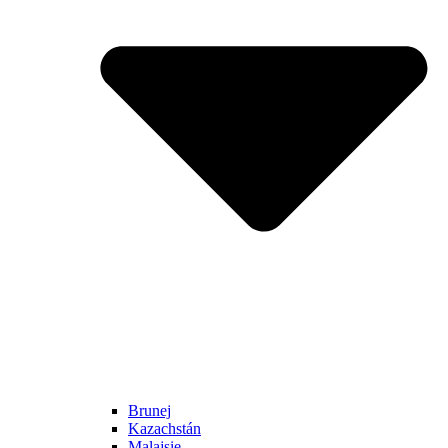
Brunej
Kazachstán
Malajsie