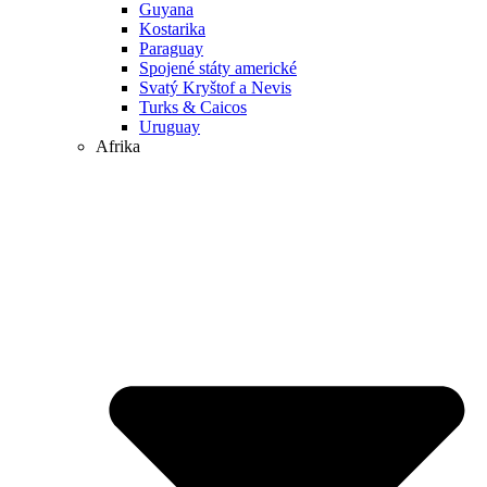
Guyana
Kostarika
Paraguay
Spojené státy americké
Svatý Kryštof a Nevis
Turks & Caicos
Uruguay
Afrika