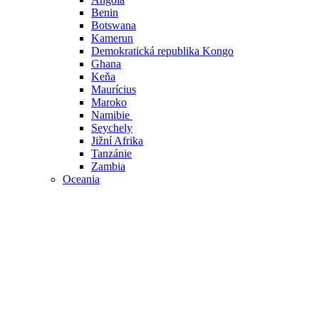
Benin
Botswana
Kamerun
Demokratická republika Kongo
Ghana
Keňa
Maurícius
Maroko
Namibie
Seychely
Jižní Afrika
Tanzánie
Zambia
Oceania