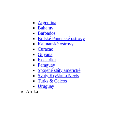
Argentina
Bahamy
Barbados
Britské Panenské ostrovy
Kajmanské ostrovy
Curacao
Guyana
Kostarika
Paraguay
Spojené státy americké
Svatý Kryštof a Nevis
Turks & Caicos
Uruguay
Afrika