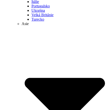
Itálie
Portugalsko
Ukrajina
Velká Británie
Turecko
Asie