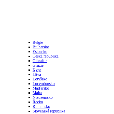
Belgie
Bulharsko
Estonsko
Česká republika
Gibraltar
Gruzie
Kypr
Litva
Lotyšsko
Lucembursko
Maďarsko
Malta
Nizozemsko
Řecko
Rumunsko
Slovenská republika